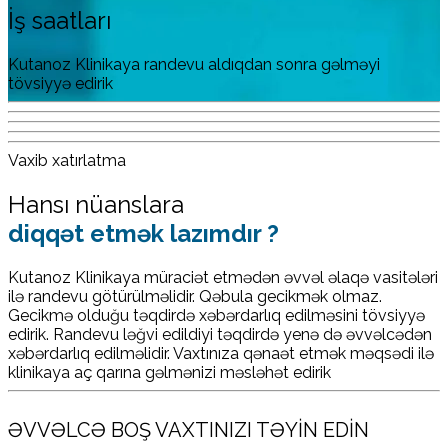
İş saatları
Kutanoz Klinikaya randevu aldıqdan sonra gəlməyi
tövsiyyə edirik
Vaxib xatırlatma
Hansı nüanslara
diqqət etmək lazımdır ?
Kutanoz Klinikaya müraciət etmədən əvvəl əlaqə vasitələri
ilə randevu götürülməlidir. Qəbula gecikmək olmaz.
Gecikmə olduğu təqdirdə xəbərdarlıq edilməsini tövsiyyə
edirik. Randevu ləğvi edildiyi təqdirdə yenə də əvvəlcədən
xəbərdarlıq edilməlidir. Vaxtınıza qənaət etmək məqsədi ilə
klinikaya aç qarına gəlmənizi məsləhət edirik
ƏVVƏLCƏ BOŞ VAXTINIZI TƏYİN EDİN