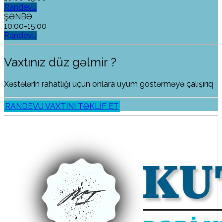
Randevu
ŞƏNBƏ
10:00-15:00
Randevu
Vaxtınız düz gəlmir ?
Xəstələrin rahatlığı üçün onlara uyum göstərməyə çalışırıq
RANDEVU VAXTINI TƏKLİF ET