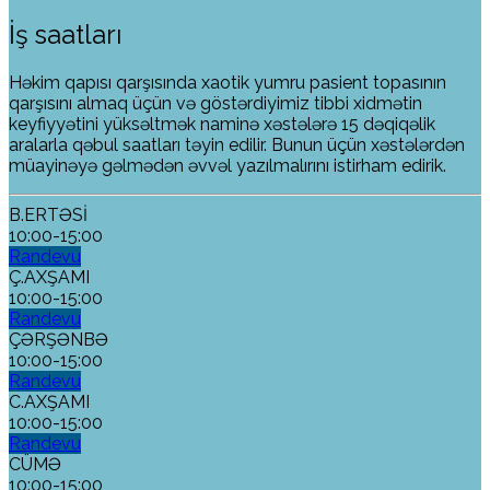
İş saatları
Həkim qapısı qarşısında xaotik yumru pasient topasının
qarşısını almaq üçün və göstərdiyimiz tibbi xidmətin
keyfiyyətini yüksəltmək naminə xəstələrə 15 dəqiqəlik
aralarla qəbul saatları təyin edilir. Bunun üçün xəstələrdən
müayinəyə gəlmədən əvvəl yazılmalırını istirham edirik.
B.ERTƏSİ
10:00-15:00
Randevu
Ç.AXŞAMI
10:00-15:00
Randevu
ÇƏRŞƏNBƏ
10:00-15:00
Randevu
C.AXŞAMI
10:00-15:00
Randevu
CÜMƏ
10:00-15:00