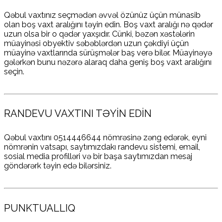
Qəbul vaxtınız seçmədən əvvəl özünüz üçün münasib
olan boş vaxt aralığını təyin edin. Boş vaxt aralığı nə qədər
uzun olsa bir o qədər yaxşıdır. Cünki, bəzən xəstələrin
müayinəsi obyektiv səbəblərdən uzun çəkdiyi üçün
müayinə vaxtlarında sürüşmələr baş verə bilər. Müayinəyə
gələrkən bunu nəzərə alaraq daha geniş boş vaxt aralığını
seçin.
RANDEVU VAXTINI TƏYİN EDİN
Qəbul vaxtını 0514446644 nömrəsinə zəng edərək, eyni
nömrənin vatsapı, saytımızdakı randevu sistemi, email,
sosial media profilləri və bir başa saytımızdan mesaj
göndərərk təyin edə bilərsiniz.
PUNKTUALLIQ