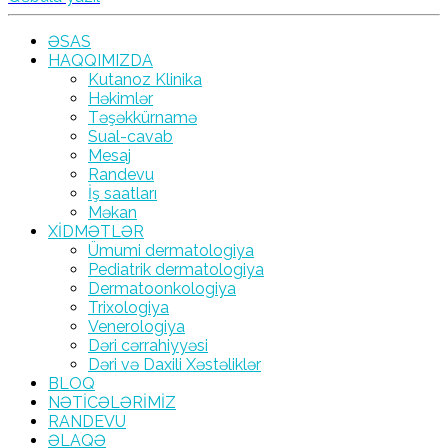
ƏSAS
HAQQIMIZDA
Kutanoz Klinika
Həkimlər
Təşəkkürnamə
Sual-cavab
Mesaj
Randevu
İş saatları
Məkan
XİDMƏTLƏR
Ümumi dermatologiya
Pediatrik dermatologiya
Dermatoonkologiya
Trixologiya
Venerologiya
Dəri cərrahiyyəsi
Dəri və Daxili Xəstəliklər
BLOQ
NƏTİCƏLƏRİMİZ
RANDEVU
ƏLAQƏ