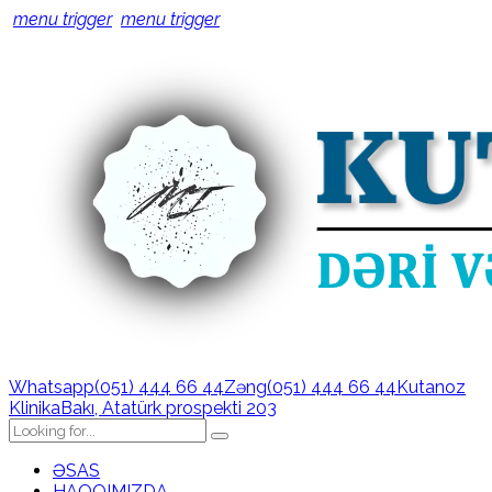
menu trigger
menu trigger
Whatsapp
(051) 444 66 44
Zəng
(051) 444 66 44
Kutanoz
Klinika
Bakı, Atatürk prospekti 203
ƏSAS
HAQQIMIZDA