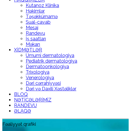
Kutanoz Klinika
Həkimlər
Təşəkkürnamə
Sual-cavab
Mesaj
Randevu
İş saatları
Məkan
XİDMƏTLƏR
Ümumi dermatologiya
Pediatrik dermatologiya
Dermatoonkologiya
Trixologiya
Venerologiya
Dəri cərrahiyyəsi
Dəri və Daxili Xəstəliklər
BLOQ
NƏTİCƏLƏRİMİZ
RANDEVU
ƏLAQƏ
Fəaliyyət qrafiki