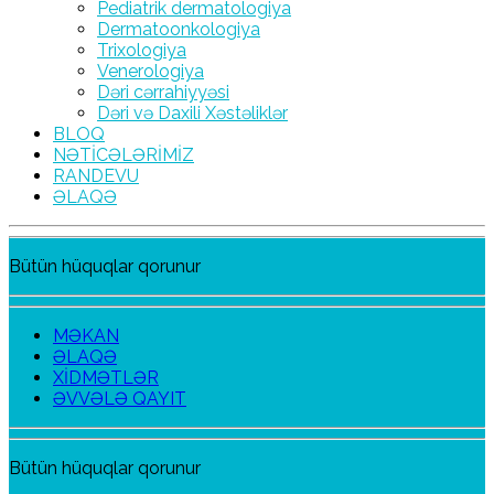
Pediatrik dermatologiya
Dermatoonkologiya
Trixologiya
Venerologiya
Dəri cərrahiyyəsi
Dəri və Daxili Xəstəliklər
BLOQ
NƏTİCƏLƏRİMİZ
RANDEVU
ƏLAQƏ
Bütün hüquqlar qorunur
MƏKAN
ƏLAQƏ
XİDMƏTLƏR
ƏVVƏLƏ QAYIT
Bütün hüquqlar qorunur