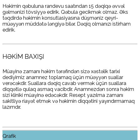
Həkimin qəbuluna randevu saatından 15 dəqiqə əvvəl
gəlmənizi tövsiyyə edirik. Qəbula gecikmək olmaz. Əks
təqdirdə həkimin konsutlasiyasına düşməniz qeyri-
müəyyən müddətə ləngiyə bilər. Dəqiq olmanızı istirham
edirik.
HƏKİM BAXIŞI
Müayinə zamanı həkim tərəfindən sizə xəstəlik tarixi
dediyimiz anamnez toplamaq üçün müəyyən suallar
verəcəkdir. Suallara dəqiq cavab vermək üçün suallara
diqqətlə qulaq asmaq vacibdir. Anamnezdən sonra həkim
sizi kliniki müayinə edəcəkdir. Resept yazılma zamanı
sakitliyə riayət etmək və həkimin diqqətini yayındırmamaq
lazımdır.
Qrafik