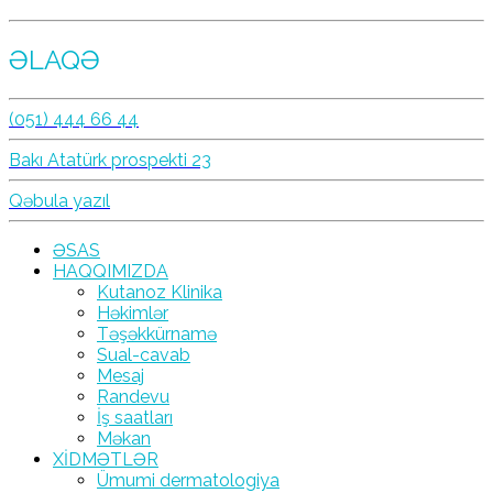
ƏLAQƏ
(051) 444 66 44
Bakı Atatürk prospekti 23
Qəbula yazıl
ƏSAS
HAQQIMIZDA
Kutanoz Klinika
Həkimlər
Təşəkkürnamə
Sual-cavab
Mesaj
Randevu
İş saatları
Məkan
XİDMƏTLƏR
Ümumi dermatologiya